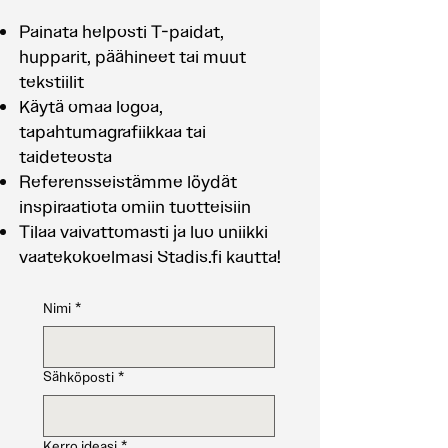
Painata helposti T-paidat,
hupparit, päähineet tai muut
tekstiilit
Käytä omaa logoa,
tapahtumagrafiikkaa tai
taideteosta
Referensseistämme löydät
inspiraatiota omiin tuotteisiin
Tilaa vaivattomasti ja luo uniikki
vaatekokoelmasi Stadis.fi kautta!
Nimi
*
Sähköposti
*
Kerro ideasi
*