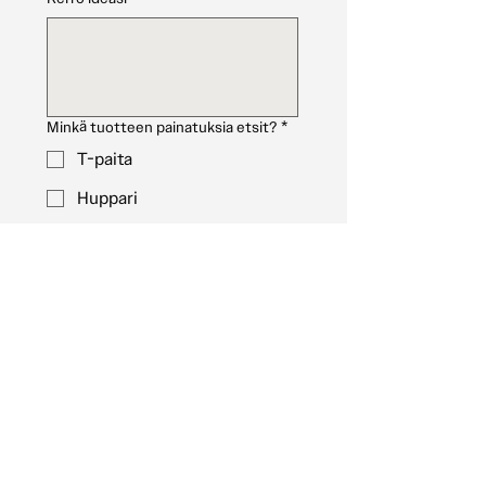
Minkä tuotteen painatuksia etsit?
*
T-paita
Huppari
Collegepaita
Päähine
Muu (Mainitse "kerro ideasi"
kohdassa)
Kuinka monta tuotetta haluat?
*
Lataa ideasi tästä
Lataa tiedosto