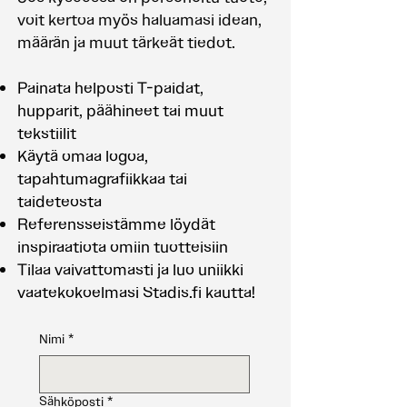
voit kertoa myös haluamasi idean,
määrän ja muut tärkeät tiedot.
Painata helposti T-paidat,
hupparit, päähineet tai muut
tekstiilit
Käytä omaa logoa,
tapahtumagrafiikkaa tai
taideteosta
Referensseistämme löydät
inspiraatiota omiin tuotteisiin
Tilaa vaivattomasti ja luo uniikki
vaatekokoelmasi Stadis.fi kautta!
Nimi
*
Sähköposti
*