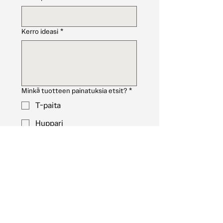
Kerro ideasi
*
Minkä tuotteen painatuksia etsit?
*
T-paita
Huppari
Collegepaita
Päähine
Muu (Mainitse "kerro ideasi"
kohdassa)
Kuinka monta tuotetta haluat?
*