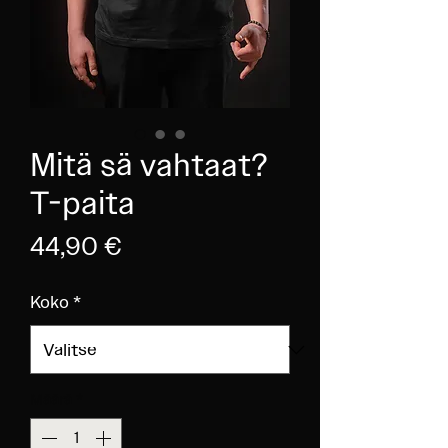
Mitä sä vahtaat?
T-paita
Hinta
44,90 €
Koko
*
Määrä
*