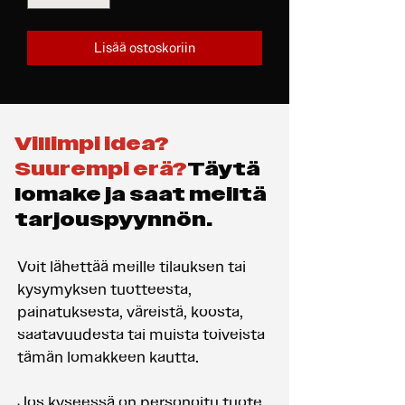
Lisää ostoskoriin
Villimpi idea?
Suurempi erä?
Täytä
lomake ja saat meiltä
tarjouspyynnön.
Voit lähettää meille tilauksen tai
kysymyksen tuotteesta,
painatuksesta, väreistä, koosta,
saatavuudesta tai muista toiveista
tämän lomakkeen kautta.
Jos kyseessä on personoitu tuote,