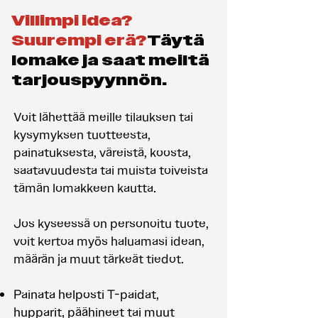
Villimpi idea?
Suurempi erä?
Täytä
lomake ja saat meiltä
tarjouspyynnön.
Voit lähettää meille tilauksen tai
kysymyksen tuotteesta,
painatuksesta, väreistä, koosta,
saatavuudesta tai muista toiveista
tämän lomakkeen kautta.
Jos kyseessä on personoitu tuote,
voit kertoa myös haluamasi idean,
määrän ja muut tärkeät tiedot.
Painata helposti T-paidat,
hupparit, päähineet tai muut