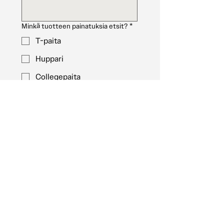
Minkä tuotteen painatuksia etsit?
*
T-paita
Huppari
Collegepaita
Päähine
Muu (Mainitse "kerro ideasi"
kohdassa)
Kuinka monta tuotetta haluat?
*
Lataa ideasi tästä
Lataa tiedosto
Lähetä