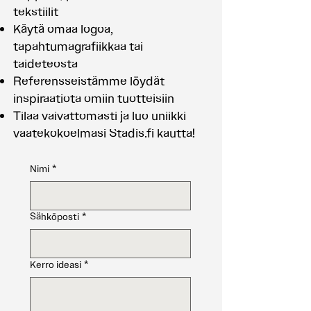
tekstiilit
Käytä omaa logoa,
tapahtumagrafiikkaa tai
taideteosta
Referensseistämme löydät
inspiraatiota omiin tuotteisiin
Tilaa vaivattomasti ja luo uniikki
vaatekokoelmasi Stadis.fi kautta!
Nimi
*
Sähköposti
*
Kerro ideasi
*