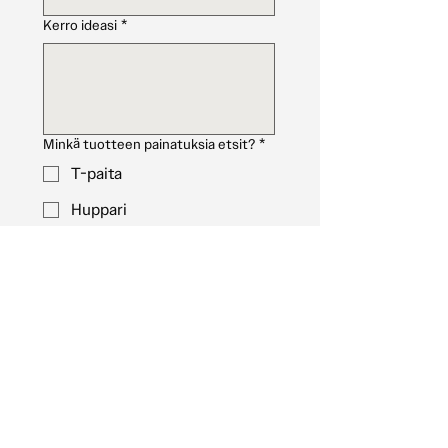
Kerro ideasi
*
Minkä tuotteen painatuksia etsit?
*
T-paita
Huppari
Collegepaita
Päähine
Muu (Mainitse "kerro ideasi"
kohdassa)
Kuinka monta tuotetta haluat?
*
Lataa ideasi tästä