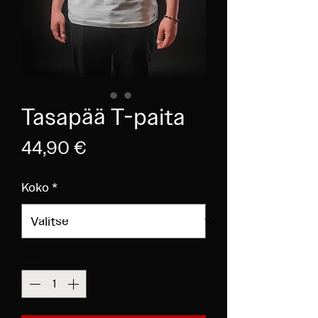
Tasapää T-paita
Hinta
44,90 €
Koko
*
Määrä
*