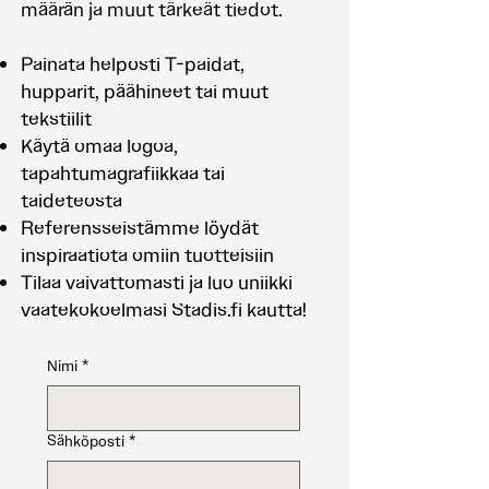
määrän ja muut tärkeät tiedot.
Painata helposti T-paidat,
hupparit, päähineet tai muut
tekstiilit
Käytä omaa logoa,
tapahtumagrafiikkaa tai
taideteosta
Referensseistämme löydät
inspiraatiota omiin tuotteisiin
Tilaa vaivattomasti ja luo uniikki
vaatekokoelmasi Stadis.fi kautta!
Nimi
*
Sähköposti
*