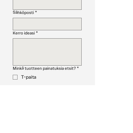
Sähköposti
*
Kerro ideasi
*
Minkä tuotteen painatuksia etsit?
*
T-paita
Huppari
Collegepaita
Päähine
Muu (Mainitse "kerro ideasi"
kohdassa)