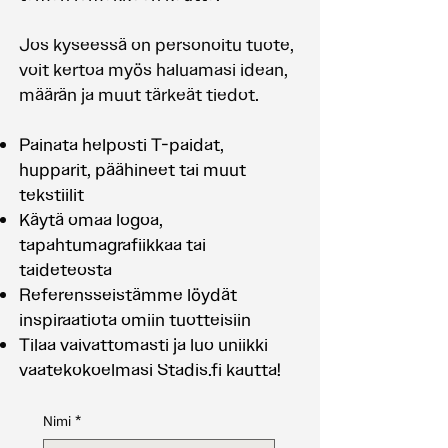
Jos kyseessä on personoitu tuote,
voit kertoa myös haluamasi idean,
määrän ja muut tärkeät tiedot.
Painata helposti T-paidat,
hupparit, päähineet tai muut
tekstiilit
Käytä omaa logoa,
tapahtumagrafiikkaa tai
taideteosta
Referensseistämme löydät
inspiraatiota omiin tuotteisiin
Tilaa vaivattomasti ja luo uniikki
vaatekokoelmasi Stadis.fi kautta!
Nimi
*