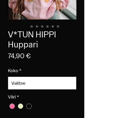
V*TUN HIPPI
Huppari
Hinta
74,90 €
Koko
*
Väri
*