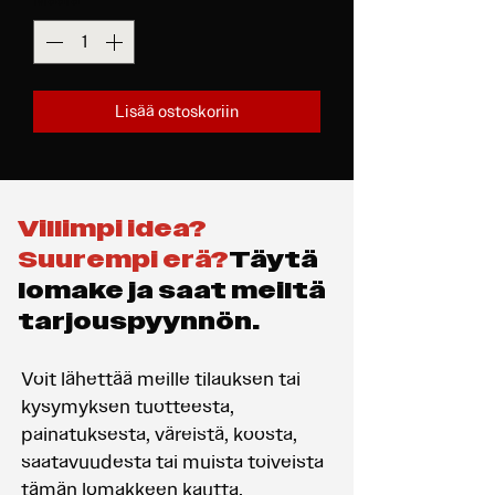
Määrä
*
Lisää ostoskoriin
Villimpi idea?
Suurempi erä?
Täytä
lomake ja saat meiltä
tarjouspyynnön.
Voit lähettää meille tilauksen tai
kysymyksen tuotteesta,
painatuksesta, väreistä, koosta,
saatavuudesta tai muista toiveista
tämän lomakkeen kautta.